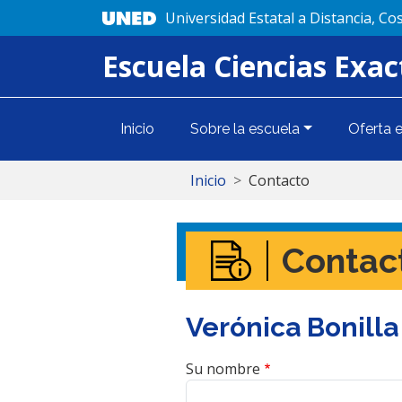
Pasar al contenido principal
Universidad Estatal a Distancia, Cos
Escuela Ciencias Exac
Navegación principa
Inicio
Sobre la escuela
Oferta 
Ruta de naveg
Inicio
Contacto
Contac
Verónica Bonilla
Su nombre